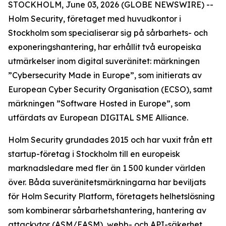
STOCKHOLM, June 03, 2026 (GLOBE NEWSWIRE) --
Holm Security, företaget med huvudkontor i
Stockholm som specialiserar sig på sårbarhets- och
exponeringshantering, har erhållit två europeiska
utmärkelser inom digital suveränitet: märkningen
”Cybersecurity Made in Europe”, som initierats av
European Cyber Security Organisation (ECSO), samt
märkningen ”Software Hosted in Europe”, som
utfärdats av European DIGITAL SME Alliance.
Holm Security grundades 2015 och har vuxit från ett
startup-företag i Stockholm till en europeisk
marknadsledare med fler än 1 500 kunder världen
över. Båda suveränitetsmärkningarna har beviljats
för Holm Security Platform, företagets helhetslösning
som kombinerar sårbarhetshantering, hantering av
attackytor (ASM/EASM), webb- och API-säkerhet,