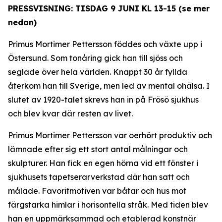
PRESSVISNING: TISDAG 9 JUNI KL 13-15 (se mer
nedan)
Primus Mortimer Pettersson föddes och växte upp i
Östersund. Som tonåring gick han till sjöss och
seglade över hela världen. Knappt 30 år fyllda
återkom han till Sverige, men led av mental ohälsa. I
slutet av 1920-talet skrevs han in på Frösö sjukhus
och blev kvar där resten av livet.
Primus Mortimer Pettersson var oerhört produktiv och
lämnade efter sig ett stort antal målningar och
skulpturer. Han fick en egen hörna vid ett fönster i
sjukhusets tapetserarverkstad där han satt och
målade. Favoritmotiven var båtar och hus mot
färgstarka himlar i horisontella stråk. Med tiden blev
han en uppmärksammad och etablerad konstnär