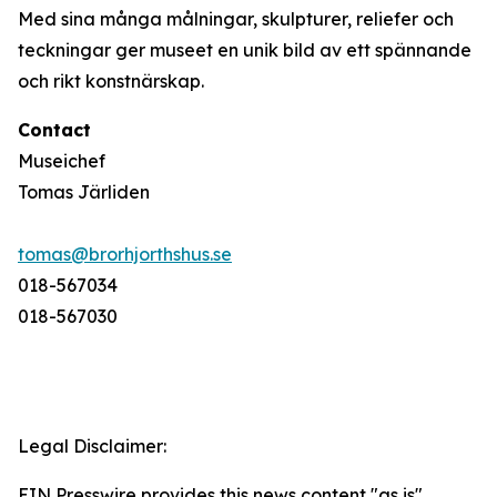
Med sina många målningar, skulpturer, reliefer och
teckningar ger museet en unik bild av ett spännande
och rikt konstnärskap.
Contact
Museichef
Tomas Järliden
tomas@brorhjorthshus.se
018-567034
018-567030
Legal Disclaimer:
EIN Presswire provides this news content "as is"