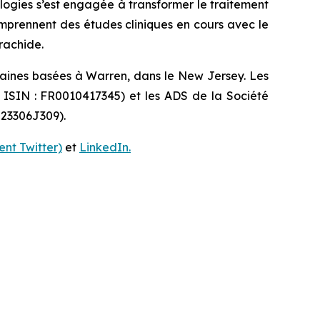
ologies s’est engagée à transformer le traitement
omprennent des études cliniques en cours avec le
rachide.
caines basées à Warren, dans le New Jersey. Les
e ISIN : FR0010417345) et les ADS de la Société
 23306J309).
nt Twitter)
et
LinkedIn.