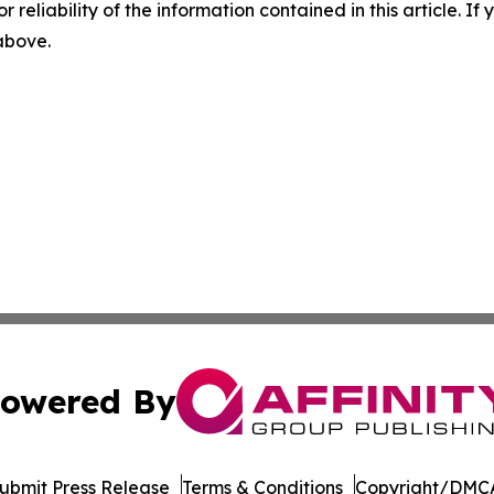
r reliability of the information contained in this article. I
 above.
owered By
ubmit Press Release
Terms & Conditions
Copyright/DMCA