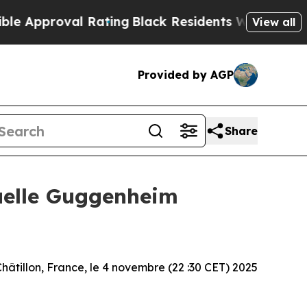
pproval Rating
Black Residents Warned of Abusive
View all
Provided by AGP
Share
nuelle Guggenheim
hâtillon, France, le 4 novembre (22 :30 CET) 2025