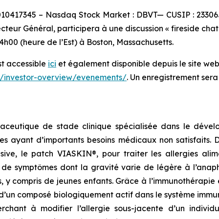
0010417345 – Nasdaq Stock Market : DBVT— CUSIP : 23306
ecteur Général, participera à une discussion « fireside ch
h00 (heure de l’Est) à Boston, Massachusetts.
st accessible
ici
et également disponible depuis le site web 
r/investor-overview/evenements/
. Un enregistrement sera
aceutique de stade clinique spécialisée dans le dévelo
es ayant d’importants besoins médicaux non satisfaits.
lusive, le patch VIASKIN®, pour traiter les allergies al
e symptômes dont la gravité varie de légère à l’anaphy
s, y compris de jeunes enfants. Grâce à l’immunothérapie
’un composé biologiquement actif dans le système immunit
erchant à modifier l’allergie sous-jacente d’un indiv