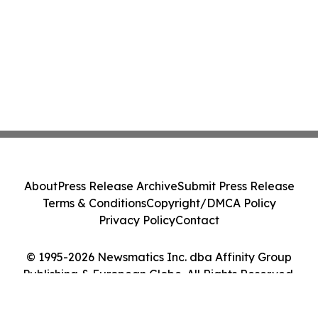
About
Press Release Archive
Submit Press Release
Terms & Conditions
Copyright/DMCA Policy
Privacy Policy
Contact
© 1995-2026 Newsmatics Inc. dba Affinity Group
Publishing & European Globe. All Rights Reserved.
Cookie Settings / Your Privacy Choices